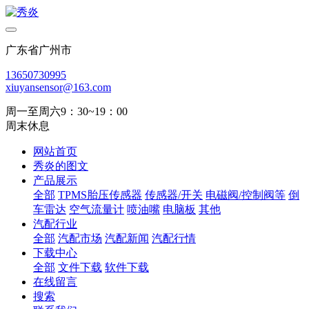
广东省广州市
13650730995
xiuyansensor@163.com
周一至周六9：30~19：00
周末休息
网站首页
秀炎的图文
产品展示
全部
TPMS胎压传感器
传感器/开关
电磁阀/控制阀等
倒
车雷达
空气流量计
喷油嘴
电脑板
其他
汽配行业
全部
汽配市场
汽配新闻
汽配行情
下载中心
全部
文件下载
软件下载
在线留言
搜索