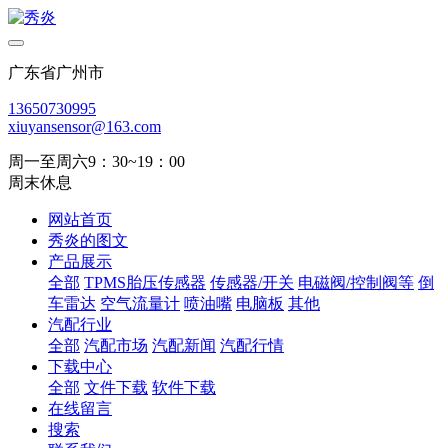
广东省广州市
13650730995
xiuyansensor@163.com
周一至周六9：30~19：00
周末休息
网站首页
秀炎的图文
产品展示
全部
TPMS胎压传感器
传感器/开关
电磁阀/控制阀等
倒
车雷达
空气流量计
喷油嘴
电脑板
其他
汽配行业
全部
汽配市场
汽配新闻
汽配行情
下载中心
全部
文件下载
软件下载
在线留言
搜索