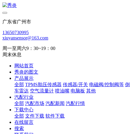
广东省广州市
13650730995
xiuyansensor@163.com
周一至周六9：30~19：00
周末休息
网站首页
秀炎的图文
产品展示
全部
TPMS胎压传感器
传感器/开关
电磁阀/控制阀等
倒
车雷达
空气流量计
喷油嘴
电脑板
其他
汽配行业
全部
汽配市场
汽配新闻
汽配行情
下载中心
全部
文件下载
软件下载
在线留言
搜索