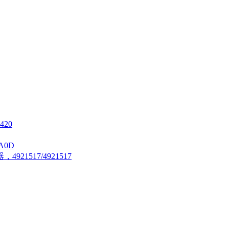
420
A0D
21517/4921517