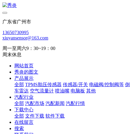
广东省广州市
13650730995
xiuyansensor@163.com
周一至周六9：30~19：00
周末休息
网站首页
秀炎的图文
产品展示
全部
TPMS胎压传感器
传感器/开关
电磁阀/控制阀等
倒
车雷达
空气流量计
喷油嘴
电脑板
其他
汽配行业
全部
汽配市场
汽配新闻
汽配行情
下载中心
全部
文件下载
软件下载
在线留言
搜索