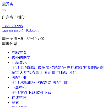
广东省广州市
13650730995
xiuyansensor@163.com
周一至周六9：30~19：00
周末休息
网站首页
秀炎的图文
产品展示
全部
TPMS胎压传感器
传感器/开关
电磁阀/控制阀等
倒
车雷达
空气流量计
喷油嘴
电脑板
其他
汽配行业
全部
汽配市场
汽配新闻
汽配行情
下载中心
全部
文件下载
软件下载
在线留言
搜索